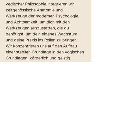
vedischer Philosophie integrieren wir 
zeitgenössische Anatomie und 
Werkzeuge der modernen Psychologie 
und Achtsamkeit, um dich mit den 
Werkzeugen auszustatten, die du 
benötigst, um dein eigenes Wachstum 
und deine Praxis ins Rollen zu bringen.
Wir konzentrieren uns auf den Aufbau 
einer stabilen Grundlage in den yogischen 
Grundlagen, körperlich und geistig
und spirituell. Wir bauen die Praxis von 
Grund auf neu auf und ermöglichen es dir, 
Schicht für Schicht alte Gewohnheiten 
loszulassen und das Körper-Geist-
System…
Read more