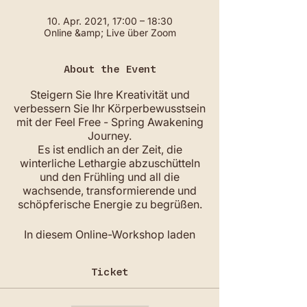
10. Apr. 2021, 17:00 – 18:30
Online &amp; Live über Zoom
About the Event
Steigern Sie Ihre Kreativität und
verbessern Sie Ihr Körperbewusstsein
mit der Feel Free - Spring Awakening
Journey.
Es ist endlich an der Zeit, die
winterliche Lethargie abzuschütteln
und den Frühling und all die
wachsende, transformierende und
schöpferische Energie zu begrüßen.
In diesem Online-Workshop laden
Sarah und Uta dich ein, dich mit
deinem ganzheitlichen Selbst zu
Ticket
verbinden, das Körper, Geist und
Atem umfasst. Zu Beginn erklären wir
Ihnen kurz die Vorteile von