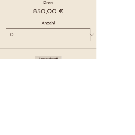
Preis
850,00 €
Anzahl
Ausverkauft
Tickettyp
Einzelzimmer
Mehr Infos
Preis
1.150,00 €
Gesamt
0,00 €