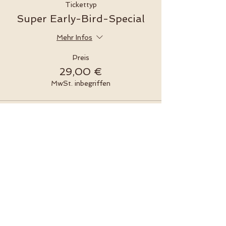
Tickettyp
Super Early-Bird-Special
Mehr Infos
Preis
29,00 €
MwSt. inbegriffen
Ausverkauft
Tickettyp
Regulär
Mehr Infos
Preis
45,00 €
MwSt. inbegriffen