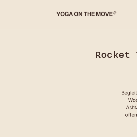
Rocket 
Beglei
Woc
Ashta
offen