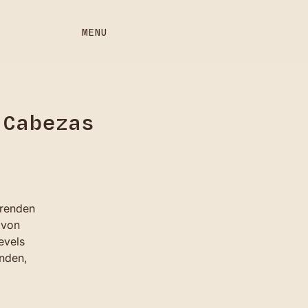
MENU
 Cabezas
erenden
 von
Levels
inden,