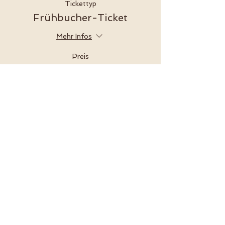
Tickettyp
Frühbucher-Ticket
Mehr Infos
Preis
15,00 €
VAT inbegriffen
Verkauf beendet
Tickettyp
Late-Bird-Ticket
Mehr Infos
Preis
19,00 €
VAT inbegriffen