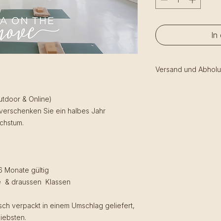
In
Versand und Abhol
Sie können wählen, o
versenden lassen od
utdoor & Online)
möchten.
verschenken Sie ein halbes Jahr
achstum.
 6 Monate gültig
ine & draussen Klassen
h verpackt in einem Umschlag geliefert,
iebsten.