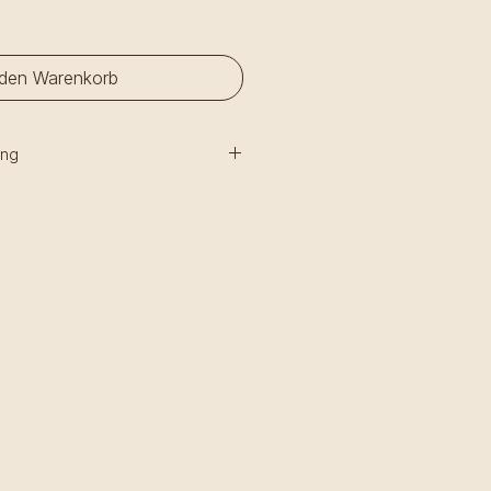
 den Warenkorb
ung
b Sie Ihre Artikel für 1,90€
er einfach im Shala abholen