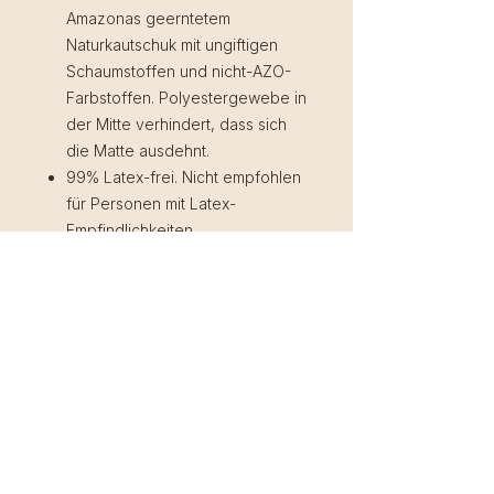
Amazonas geerntetem
Naturkautschuk mit ungiftigen
Schaumstoffen und nicht-AZO-
Farbstoffen. Polyestergewebe in
der Mitte verhindert, dass sich
die Matte ausdehnt.
99% Latex-frei. Nicht empfohlen
für Personen mit Latex-
Empfindlichkeiten
PVC-frei
Keine schädlichen Weichmacher
Rückgaberegelung
Du kannst dein unbenutztes Produkt
Versand und Abholung
in der Originalverpackung innerhalb
von 14 Tagen zurückgeben.
Du kannst deine Matte nach
Eventuell anfallende Versandkosten
Bestellung bei uns im Shala
sind in dem Fall selbst zu tragen