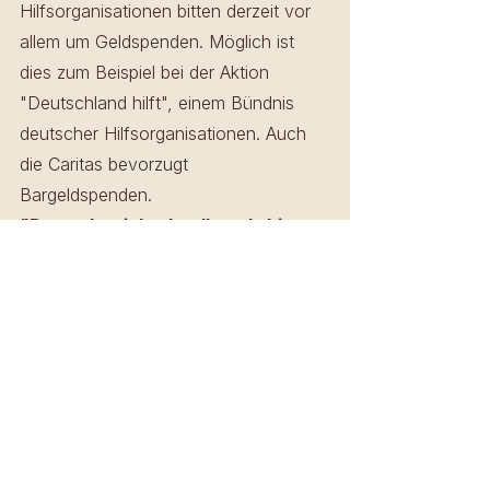
Hilfsorganisationen bitten derzeit vor 
allem um Geldspenden. Möglich ist 
dies zum Beispiel bei der Aktion 
"Deutschland hilft", einem Bündnis 
deutscher Hilfsorganisationen. Auch 
die Caritas bevorzugt 
Bargeldspenden. 
"Das geht viel schneller, als hier 
Sachspenden zu sammeln 
und in 
die Ukraine oder in die Nachbarländer 
zu transportieren", sagte ein Sprecher 
auf Checkpoint-Anfrage. Mit dem Geld 
können die Hilfsorganisationen Hilfe 
vor Ort organisieren, Notunterkünfte, 
Sanitäranlagen oder Lazarette bauen.