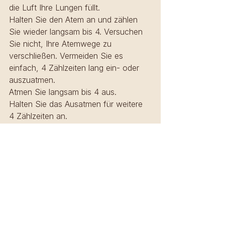
die Luft Ihre Lungen füllt.
Halten Sie den Atem an und zählen 
Sie wieder langsam bis 4. Versuchen 
Sie nicht, Ihre Atemwege zu 
verschließen. Vermeiden Sie es 
einfach, 4 Zählzeiten lang ein- oder 
auszuatmen.
Atmen Sie langsam bis 4 aus.
Halten Sie das Ausatmen für weitere 
4 Zählzeiten an.
Wiederholen Sie die Schritte 1-4 für 4 
Minuten oder bis Sie sich ruhig und 
zentriert fühlen.
Kundalini-Meditation für 
Vertrauen: 
1. Sitze in der leichten Haltung.
2. Hebe die Arme über den Kopf, 
wobei bei Männern die rechte 