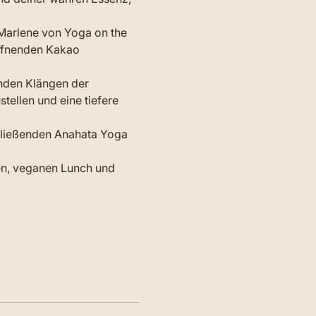
 Marlene von Yoga on the 
ffnenden Kakao 
nden Klängen der 
ellen und eine tiefere 
 fließenden Anahata Yoga 
en, veganen Lunch und 