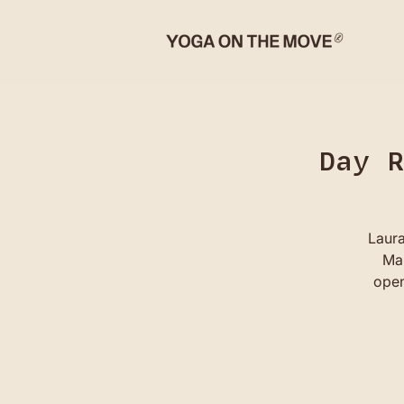
Day R
Laura
Mar
open