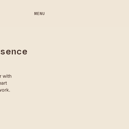
MENU
ssence
r with
eart
work.