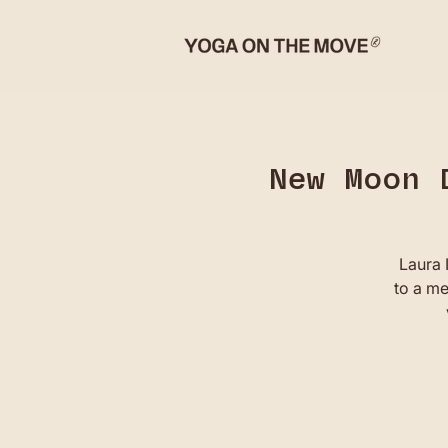
New Moon 
Laura I
to a me