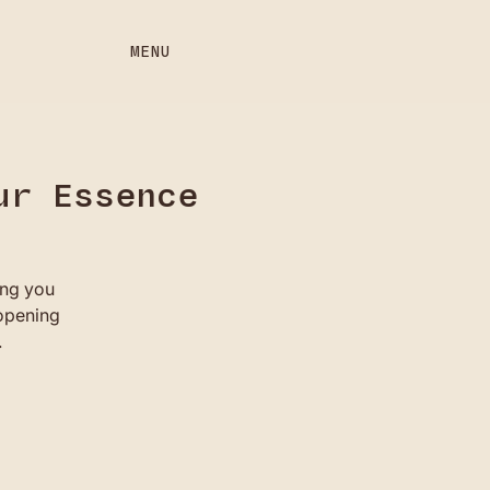
MENU
ur Essence
ting you
 opening
.