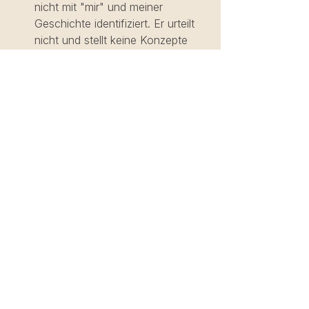
nicht mit "mir" und meiner 
Geschichte identifiziert. Er urteilt 
nicht und stellt keine Konzepte 
auf, sondern ist dem Leben 
gegenwärtig, wie es sich von 
Moment zu Moment entfaltet. 
Außerhalb der Matte
Nimm bei allem, was du tust, 
den Geist eines Anfängers an: 
Gehe mit einer offenen und 
frischen Perspektive an das 
Leben heran, ähnlich der eines 
Anfängers. Dazu gehört es, 
Vorurteile, Urteile und 
Erwartungen loszulassen und 
stattdessen ganz präsent und 
offen zu sein, um jeden Moment 